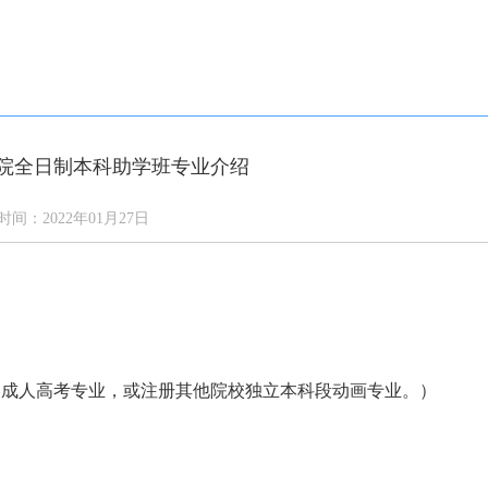
答
通知公告
学校新闻
校园风光
网上报名
院全日制本科助学班专业介绍
时间：2022年01月27日
的成人高考专业，或注册其他院校独立本科段动画专业。）